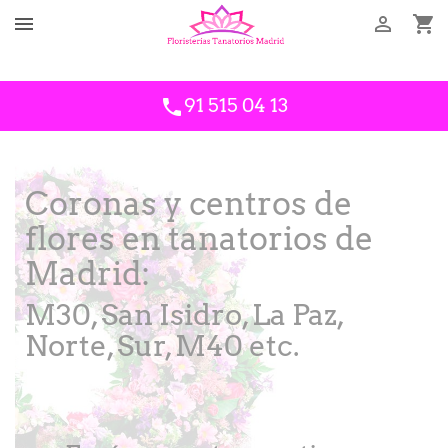



Llámanos
34609843910
91 515 04 13
phone
Coronas y centros de
flores en tanatorios de
Madrid:
M30, San Isidro, La Paz,
Norte, Sur, M40 etc.