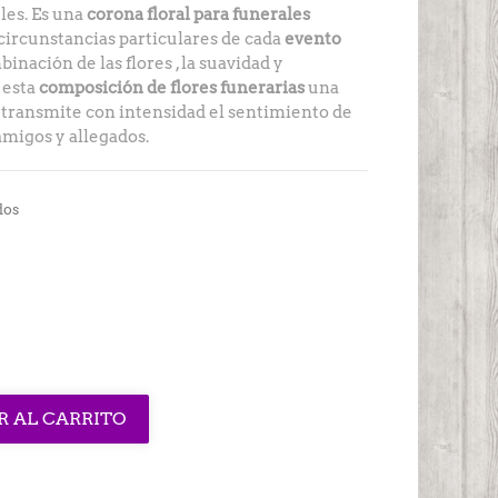
eles. Es una
corona floral para funerales
 circunstancias particulares de cada
evento
mbinación de las flores , la suavidad y
 esta
composición de flores funerarias
una
 transmite con intensidad el sentimiento de
amigos y allegados.
dos
R AL CARRITO