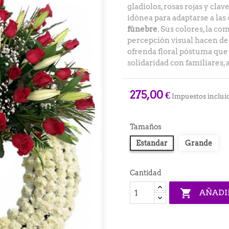
gladiolos, rosas rojas y clav
idónea para adaptarse a las
fúnebre
. Sus colores, la co
percepción visual hacen de
ofrenda floral póstuma que
solidaridad con familiares, 
275,00 €
Impuestos inclui
Tamaños
Estandar
Grande
Cantidad

AÑADI