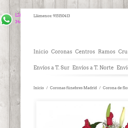
Llámanos
Llámenos:
915150413
34609843910
Inicio
Coronas
Centros
Ramos
Cru
Envíos a T. Sur
Envíos a T. Norte
Enví
Inicio
Coronas fúnebres Madrid
Corona de flo