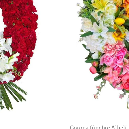
Corona fúnebre Alhelí