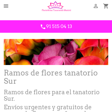



Llámanos
34609843910
91 515 04 13
phone
Ramos de flores tanatorio
Sur
Ramos de flores para el tanatorio
Sur.
Envíos urgentes y gratuitos de