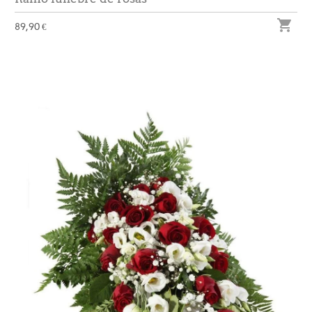

89,90 €