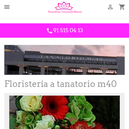



Llámanos
34609843910
91 515 04 13
phone
Floristería a tanatorio m40