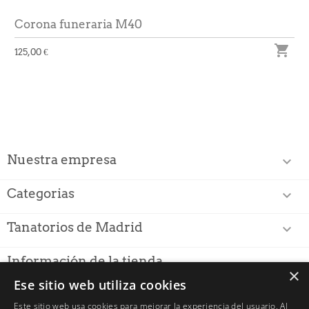
Corona funeraria M40

125,00 €
Nuestra empresa

Categorias

Tanatorios de Madrid

Información de la tienda
×
Ese sitio web utiliza cookies
PUNTUACIÓN PARA
FLORISTERIASTANATORIO.ES
Este sitio web usa cookies para mejorar la experiencia del usuario. Al