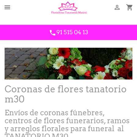



Llámanos
34609843910
91 515 04 13
phone
Coronas de flores tanatorio
m30
Envíos de coronas fúnebres,
centros de flores funerarios, ramos
y arreglos florales para funeral al
TANATORIO M30.