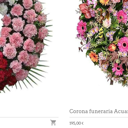
Corona funeraria Acua

195,00 €