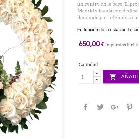
un centro en la base. El pr
Madrid y banda con dedicat
llamando por teléfono a cua
En función de la estación la co
650,00 €
Impuestos inclui
Cantidad

AÑADI
Compartir
Tuitear
Google+
P