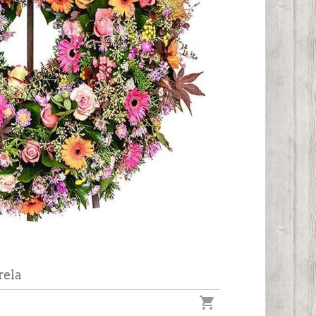
rela
