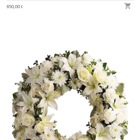

850,00 €