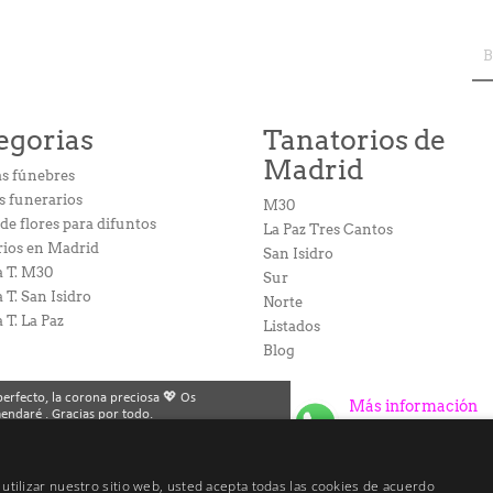
egorias
Tanatorios de
Madrid
s fúnebres
s funerarios
M30
e flores para difuntos
La Paz Tres Cantos
rios en Madrid
San Isidro
a T. M30
Sur
a T. San Isidro
Norte
a T. La Paz
Listados
Blog
erfecto, la corona preciosa 💖 Os
Más información
endaré . Gracias por todo.
34609843910
 utilizar nuestro sitio web, usted acepta todas las cookies de acuerdo