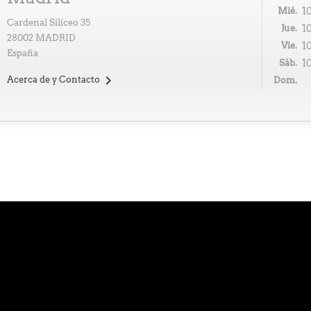
Mié.
1
Cardenal Silíceo 35
Jue.
1
28002 MADRID
Vie.
1
España
Sáb.
1

Acerca de y Contacto
Dom.