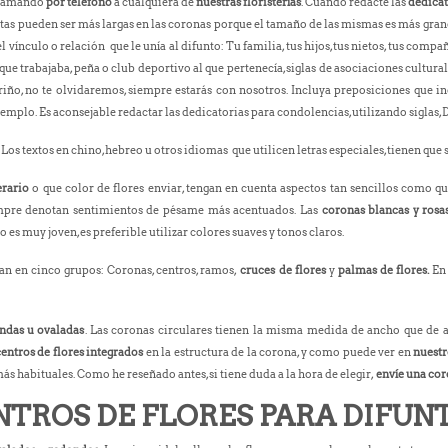
llamando
por teléfono
a cualquiera de
nuestras floristerías
. Cuando redacte las
dedicat
cintas pueden ser más largas en las coronas porque el tamaño de las mismas es más grand
 vínculo o relación que le unía al difunto: Tu familia, tus hijos, tus nietos, tus compa
que trabajaba, peña o club deportivo al que pertenecía, siglas de asociaciones culturale
ño, no te olvidaremos, siempre estarás con nosotros. Incluya preposiciones que ind
emplo. Es aconsejable redactar las dedicatorias para condolencias, utilizando siglas, D.
. Los textos en chino, hebreo u otros idiomas que utilicen letras especiales, tienen que s
erario
o que color de flores enviar, tengan en cuenta aspectos tan sencillos como qu
empre denotan sentimientos de pésame más acentuados. Las
coronas blancas y rosa
es muy joven, es preferible utilizar colores suaves y tonos claros.
can en cinco grupos: Coronas, centros, ramos,
cruces de flores
y
palmas de flores.
En 
ndas u ovaladas
. Las coronas circulares tienen la misma medida de ancho que de al
entros de flores integrados
en la estructura de la corona, y como puede ver en
nuestr
más habituales. Como he reseñado antes, si tiene duda a la hora de elegir,
envíe una cor
NTROS DE FLORES PARA DIFUNT