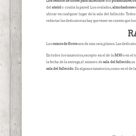
Los centros de flores para fallecidos
son
piramidales
,
o
del
ataúd
o contra la pared. Los ovalados,
almohadones d
ubicar en cualquier lugar de la sala del fallecido. Todo
redactar las dedicatorias hay que tener en cuenta que los
R
Los
ramos de flores
son de una cara, planos. Las dedicato
En todos los tanatorios, excepto en el de la
M30
o en el t
la fecha de la entrega, el número de
sala del fallecido
, s
sala del fallecido.
En algunos tanatorios, como en el de l