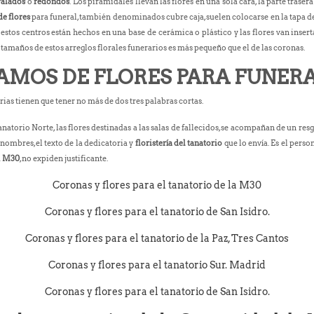
valados
o
redondos
. Los piramidales llevan las flores en una sola cara, la parte traser
e flores
para funeral, también denominados cubre caja, suelen colocarse en la tapa del
s estos centros están hechos en una base de cerámica o plástico y las flores van inser
 tamaños de estos arreglos florales funerarios es más pequeño que el de las coronas.
AMOS DE FLORES PARA FUNERA
rias tienen que tener no más de dos tres palabras cortas.
anatorio Norte, las flores destinadas a las salas de fallecidos, se acompañan de un res
u nombres, el texto de la dedicatoria y
floristería del tanatorio
que lo envía. Es el perso
a
M30
, no expiden justificante.
Coronas y flores para el tanatorio de la M30
Coronas y flores para el tanatorio de San Isidro.
Coronas y flores para el tanatorio de la Paz, Tres Cantos
Coronas y flores para el tanatorio Sur. Madrid
Coronas y flores para el tanatorio de San Isidro.