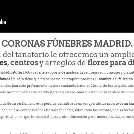
CORONAS FÚNEBRES MADRID.
a del tanatorio le ofrecemos un ampli
es
,
centros
y arreglos de
flores para d
on dedicatoria
, I.V.A y caballete soporte de madera. Las entregas son urgentes y gratui
ifuntos
, Ud. sólo tiene que preocuparse de proporcionarnos el
nombre del fallecido
envíos han sido previamente hechos cuidando hasta el último de los detalles, uti
todo momento del carácter difícil, triste y excepcional que implica la pérdida de un se
da de un ser humano es la perdida definitiva de un ser querido. La muerte de un fami
s hablan. Las composiciones florales fúnebres, sobre todo las coronas, por su forma c
piritual en el que lo material pasa a otra dimensión pero nunca finaliza, como un