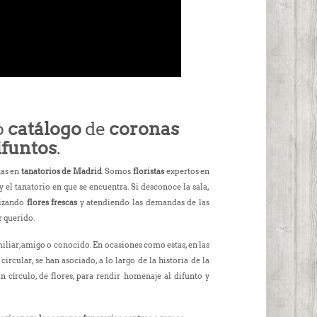
o
catálogo
de
coronas
ifuntos
.
tas en
tanatorios de Madrid
. Somos
floristas
expertos en
y el tanatorio en que se encuentra. Si desconoce la sala,
lizando
flores frescas
y atendiendo las demandas de las
r querido.
liar, amigo o conocido. En ocasiones como estas, en las
ircular, se han asociado, a lo largo de la historia de la
 círculo, de flores, para rendir homenaje al difunto y