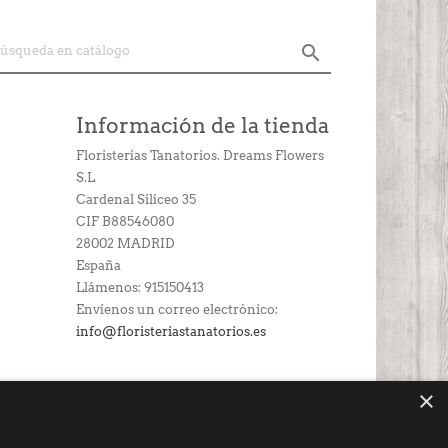

Información de la tienda
Floristerías Tanatorios. Dreams Flowers
S.L
Cardenal Silíceo 35
CIF B88546080
28002 MADRID
España
Llámenos:
915150413
Envíenos un correo electrónico:
info@floristeriastanatorios.es
×