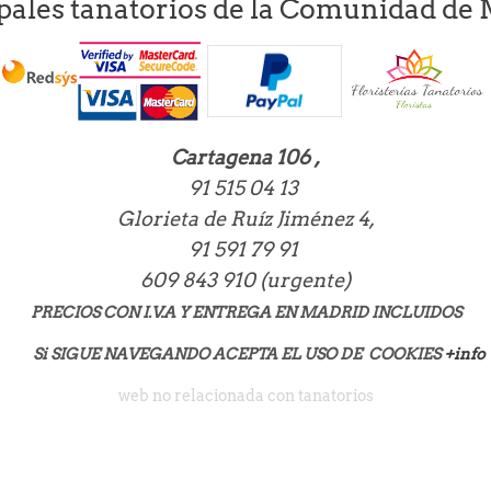
pales tanatorios de la Comunidad de
Cartagena 106 ,
91 515 04 13
Glorieta de Ruíz Jiménez 4,
91 591 79 91
609 843 910 (urgente)
PRECIOS CON I.V.A Y ENTREGA EN MADRID INCLUIDOS
Si SIGUE NAVEGANDO ACEPTA EL USO DE COOKIES
+info
web no relacionada con tanatorios