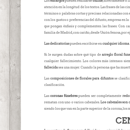
Los
encargos
pueden realizarse
online
, directamente o 
atención en la longitud de los textos. Las frases de las 
términos o palabras cortas y precisas relacionadas con el
con los gustos o preferencias del difunto, empresa en la 
que pongan énfasis y complementen las frases: Con cari
familia de Madrid, con cariño, desde Unión fenosa, por ej
Las dedicatorias
pueden escribirse en
cualquier idioma
Si le surgen dudas sobre qué tipo de
arreglo floral fun
cualquier fallecimiento. Los colores más intensos si
fallecida
sea una mujer. Cuando la persona que ha muerto 
Las
composiciones de florales para difuntos
se clasifi
clasificación.
Las
coronas fúnebres
pueden ser completamente
redo
rematan con uno o varios cabezales.
Los cabezales son c
siendo los que van en la parte superior de la corona, los 
CE