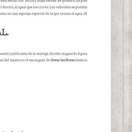
a está hecha con tallos y hojas verdes. Se ponen a los pies
 féretro, al igual que las cruces. Los redondos se pueden
tadas en una esponja especial de la que toman el agua. Al
L.
guardo justificante de la entrega. En este resguardo figura
nal del tanatorio el encargado de
llevar las flores
hasta la