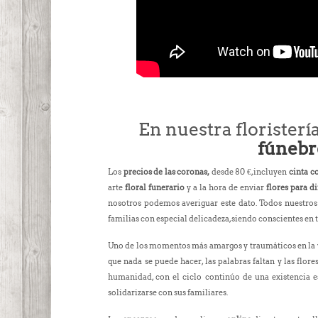
En nuestra floristerí
fúnebr
Los
precios de las coronas,
desde 80 €, incluyen
cinta c
arte
floral funerario
y a la hora de enviar
flores para d
nosotros podemos averiguar este dato. Todos nuestros 
familias con especial delicadeza, siendo conscientes en 
Uno de los momentos más amargos y traumáticos en la vi
que nada se puede hacer, las palabras faltan y las flore
humanidad, con el ciclo continúo de una existencia es
solidarizarse con sus familiares.