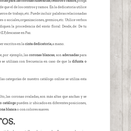
orias para las coronas funerarias
,
centros o ramos
, ponga
e que el de los centros y ramos. En la dedicatoria utilice
ñeros de trabajo, etc. Puede incluir palabras relacionadas
s o sociales, organizaciones, gremios, etc. Utilice verbos
iquen la procedencia del envío floral: Desde, de: De tu
E.P, descanse en Paz.
er escritos en la
cinta dedicatoria
, a mano.
e, por ejemplo, las
coronas blancas
, son
adecuadas
para
s
se utilizan con frecuencia en caso de que la
difunta o
las categorías de nuestro catálogo online se utiliza esta
to, las coronas ovaladas, son más altas que anchas y se
o catálogo
pueden ir ubicados en diferentes posiciones,
ona blanca
o con colores suaves.
OS.