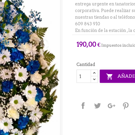
entrega urgente en tanatorio
corporativa. Puede realizar 
nuestras tiendas o al teléfon
609 843 910
En función de la estación , l
190,00 €
Impuestos inclui
Cantidad

AÑADI
Compartir
Tuitear
Google+
P