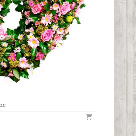
anc
