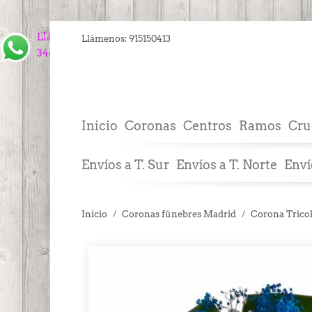
Llámanos
Llámenos:
915150413
34609843910
Inicio
Coronas
Centros
Ramos
Cru
Envíos a T. Sur
Envíos a T. Norte
Enví
Inicio
Coronas fúnebres Madrid
Corona Trico