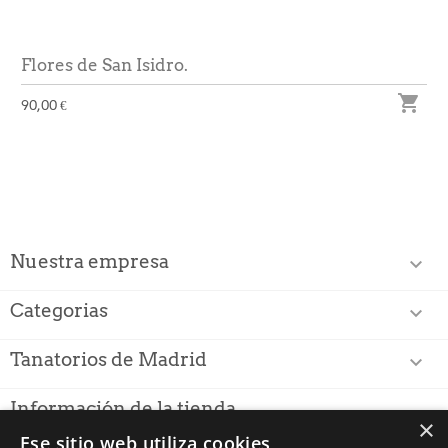
Flores de San Isidro.

90,00 €
Nuestra empresa

Categorias

Tanatorios de Madrid

Información de la tienda
×
Ese sitio web utiliza cookies
PUNTUACIÓN PARA