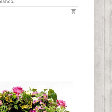
blanco.
