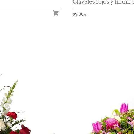
Claveles rojos y lilium 

89,00 €