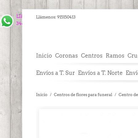
Llámanos
Llámenos:
915150413
34609843910
Inicio
Coronas
Centros
Ramos
Cru
Envíos a T. Sur
Envíos a T. Norte
Enví
Inicio
Centros de flores para funeral
Centro de