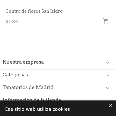
Centro de flores San Isidro

135,00 €
Nuestra empresa

Categorias

Tanatorios de Madrid

Información de la tienda
×
Ese sitio web utiliza cookies
PUNTUACIÓN PARA
FLORISTERIASTANATORIO.ES