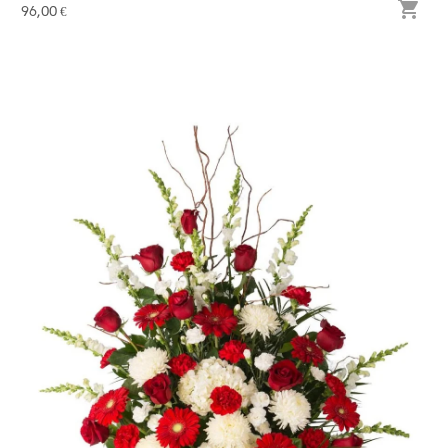

96,00 €