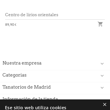
Centro de lirios orientales

89,90 €
Nuestra empresa

Categorias

Tanatorios de Madrid

Información de la tienda
×
Ese sitio web utiliza cookies
PUNTUACIÓN PARA