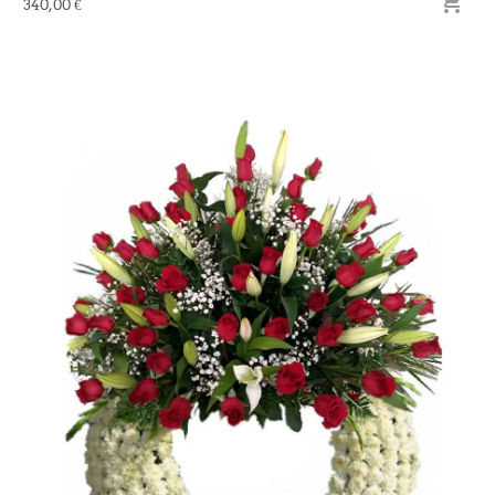

340,00 €