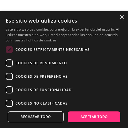
×
Corona de Orquídeas 90
Ese sitio web utiliza cookies

300,00 €
Este sitio web usa cookies para mejorar la experiencia del usuario. Al
utilizar nuestro sitio web, usted acepta todas las cookies de acuerdo
con nuestra Política de cookies.
COOKIES ESTRICTAMENTE NECESARIAS
COOKIES DE RENDIMIENTO
COOKIES DE PREFERENCIAS
COOKIES DE FUNCIONALIDAD
COOKIES NO CLASIFICADAS
RECHAZAR TODO
ACEPTAR TODO